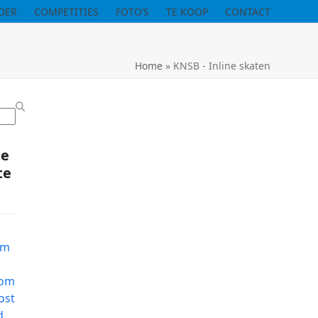
DER
COMPETITIES
FOTO’S
TE KOOP
CONTACT
Home
»
KNSB - Inline skaten
te
te
r
am
com
ost
d