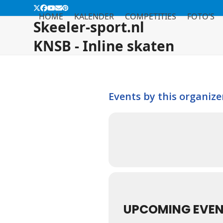
Skip
Twitter
Facebook
YouTube
Email
Pinterest
HOME
KALENDER
COMPETITIES
FOTO’S
to
Skeeler-sport.nl
content
KNSB - Inline skaten
Events by this organize
UPCOMING EVE