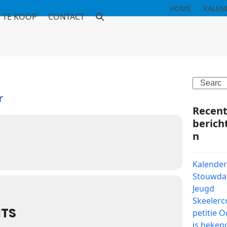
HOME
KALEN
TE KOOP
CONTACT
Search
r
Recen
berich
n
Kalende
Stouwd
Jeugd
Skeeler
NTS
petitie O
is beken