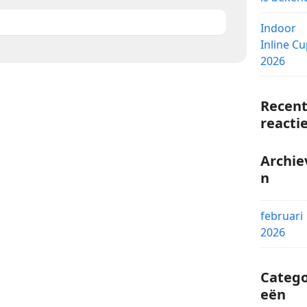
Indoor
Inline C
2026
Recen
reacti
Archie
n
februari
2026
Catego
eën