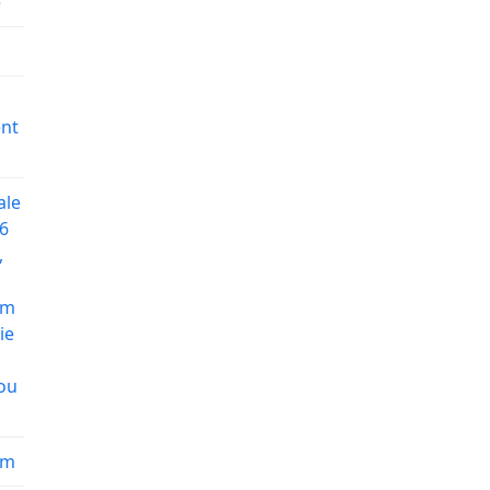
e
nt
ale
6
,
am
ie
ou
am