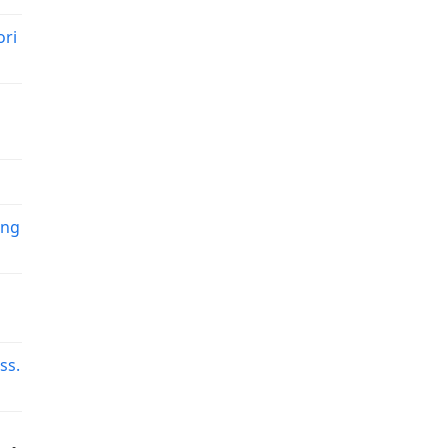
ori
ing
ss.