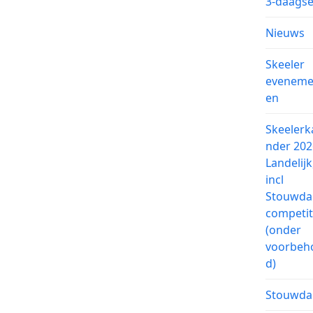
3-daags
Nieuws
Skeeler
eveneme
en
Skeelerk
nder 202
Landelijk
incl
Stouwd
competit
(onder
voorbeh
d)
Stouwd