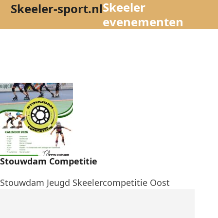
Skeeler
Open
Close
Skip
Skeeler-sport.nl
to
evenementen
mobile
mobile
content
menu
menu
Stouwdam Competitie
Stouwdam Jeugd Skeelercompetitie Oost