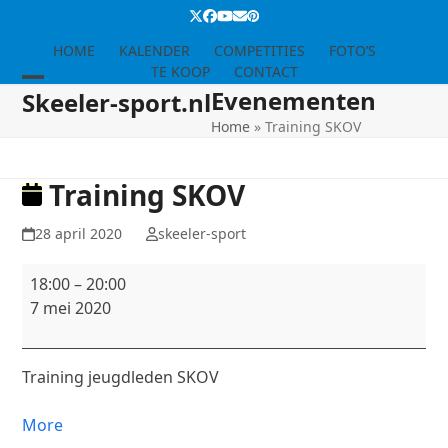
Skip
Twitter
Facebook
YouTube
Email
Pinterest
to
HOME
KALENDER
COMPETITIES
FOTO’S
content
TE KOOP
CONTACT
Evenementen
Open
Close
Skeeler-sport.nl
Home
»
Training SKOV
mobile
mobile
menu
menu
Training SKOV
28 april 2020
skeeler-sport
Training
18:00
–
20:00
SKOV
7 mei 2020
Training jeugdleden SKOV
about
More